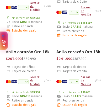
Tarjeta de crédito
Asesor
de
¿Dudas?
Asesor
cuotas
VISA
Medida
de
¿Dudas?
VISA
Medida
sin interés de
$92.663
Envío
GRATIS
mañana
sin interés de
$164.997
Retiro en tienda
Envío
GRATIS
mañana
Estuche de regalo
Retiro en tienda
Estuche de regalo
✨
◀
|
|
-39% OFF
-38% OFF
Anillo corazón Oro 18k
Anillo corazón Oro 18k
Envío Gratis
Envío Gratis
$207.990
$241.990
$339.990
$387.990
Tarjeta de débito
Tarjeta de débito
Tarjeta de crédito
Tarjeta de crédito
Asesor
Asesor
de
de
¿Dudas?
¿Dudas?
cuotas
VISA
VISA
Medida
Medida
sin interés de
$69.330
sin interés de
$80.663
Envío
GRATIS
mañana
Envío
GRATIS
mañana
Retiro en tienda
Retiro en tienda
Estuche de regalo
Estuche de regalo