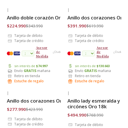
|
|
-35% OFF
-37% OFF
Anillo doble corazón Oro 18k
Anillo dos corazones Oro 
Envío Gratis
Envío Gratis
$224.990
$391.990
$343.990
$619.990
Tarjeta de débito
Tarjeta de débito
Tarjeta de crédito
Tarjeta de crédito
Asesor
Asesor
de
de
¿Dudas?
¿Dudas?
cuotas
VISA
VISA
Medida
Medida
sin interés de
$74.997
sin interés de
$130.663
Envío
GRATIS
mañana
Envío
GRATIS
mañana
Retiro en tienda
Retiro en tienda
Estuche de regalo
Estuche de regalo
|
|
-34% OFF
-36% OFF
Anillo dos corazones Oro 18k
Anillo lady esmeralda y
Envío Gratis
Envío Gratis
circónes Oro 18k
$277.990
$423.990
$494.990
$768.990
Tarjeta de débito
Tarjeta de crédito
Tarjeta de débito