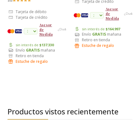
5.0
Tarjeta de crédito
Asesor
Tarjeta de débito
de
¿Dudas?
VISA
Tarjeta de crédito
Medida
Asesor
sin interés de
$164.997
de
¿Dudas?
cuotas
VISA
Envío
GRATIS
mañana
Medida
Retiro en tienda
sin interés de
$137.330
Estuche de regalo
Envío
GRATIS
mañana
Retiro en tienda
Estuche de regalo
Productos vistos recientemente