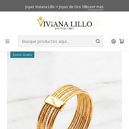
Joyas Viviana Lillo ⭐ Joyas de Oro 18k
Leer más
Inicio
Catálogo
Anillos
Anillo semanal Oro 18k
-38% OFF
Envío Gratis