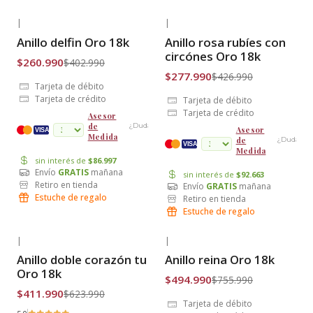
|
|
-35% OFF
-35% OFF
Anillo delfin Oro 18k
Anillo rosa rubíes con
Envío Gratis
Envío Gratis
circónes Oro 18k
$260.990
$402.990
$277.990
$426.990
Tarjeta de débito
Tarjeta de crédito
Tarjeta de débito
Tarjeta de crédito
Asesor
de
¿Dudas?
Asesor
cuotas
VISA
Medida
de
¿Dudas?
VISA
Medida
sin interés de
$86.997
Envío
GRATIS
mañana
sin interés de
$92.663
Retiro en tienda
Envío
GRATIS
mañana
Estuche de regalo
Retiro en tienda
Estuche de regalo
|
|
-34% OFF
-35% OFF
Anillo doble corazón tu y yo
Anillo reina Oro 18k
Envío Gratis
Envío Gratis
Oro 18k
$494.990
$755.990
$411.990
$623.990
Tarjeta de débito