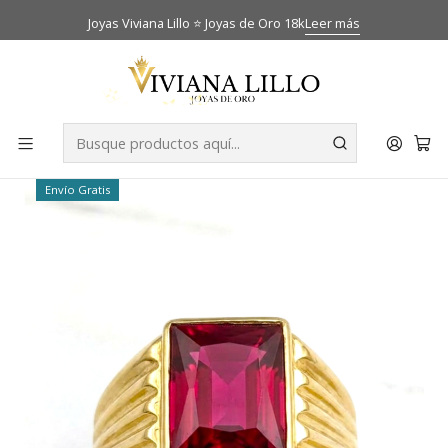
Joyas Viviana Lillo ⭐ Joyas de Oro 18k
Leer más
Inicio
Catálogo
Anillos
Anillo sello Rubi Oro 18k
-39% OFF
Envío Gratis