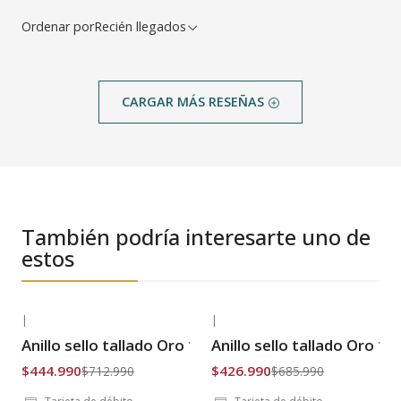
Ordenar por
Recién llegados
CARGAR MÁS RESEÑAS
También podría interesarte uno de
estos
|
|
-38% OFF
-38% OFF
Anillo sello tallado Oro 18k
Anillo sello tallado Oro 18
Envío Gratis
Envío Gratis
$444.990
$426.990
$712.990
$685.990