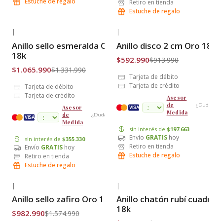
Estuche de regalo
Retiro en tienda
Estuche de regalo
|
|
-20% OFF
-35% OFF
Anillo sello esmeralda Oro
Anillo disco 2 cm Oro 18k
Envío Gratis
Envío Gratis
18k
$592.990
$913.990
$1.065.990
$1.331.990
Tarjeta de débito
Tarjeta de crédito
Tarjeta de débito
Tarjeta de crédito
Asesor
de
¿Dudas?
Asesor
VISA
Medida
de
¿Dudas?
cuotas
VISA
Medida
sin interés de
$197.663
Envío
GRATIS
hoy
sin interés de
$355.330
Retiro en tienda
Envío
GRATIS
hoy
Estuche de regalo
Retiro en tienda
Estuche de regalo
|
|
-38% OFF
-37% OFF
Anillo sello zafiro Oro 18k
Anillo chatón rubí cuadro
Envío Gratis
Envío Gratis
18k
$982.990
$1.574.990