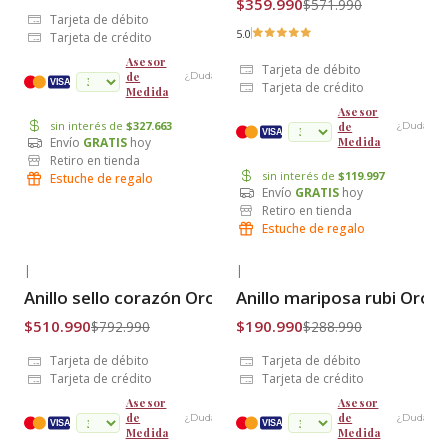
$359.990
$571.990
Tarjeta de débito
5.0
Tarjeta de crédito
Asesor
Tarjeta de débito
de
¿Dudas?
cuotas
VISA
Tarjeta de crédito
Medida
Asesor
sin interés de
$327.663
de
¿Dudas?
VISA
Envío
GRATIS
hoy
Medida
Retiro en tienda
sin interés de
$119.997
Estuche de regalo
Envío
GRATIS
hoy
Retiro en tienda
Estuche de regalo
|
|
-36% OFF
-34% OFF
Anillo sello corazón Oro 18k
Anillo mariposa rubi Oro 1
Envío Gratis
Envío Gratis
$510.990
$190.990
$792.990
$288.990
Tarjeta de débito
Tarjeta de débito
Tarjeta de crédito
Tarjeta de crédito
Asesor
Asesor
de
de
¿Dudas?
¿Dudas?
cuotas
VISA
VISA
Medida
Medida