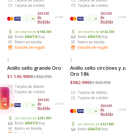
Tarjeta de débito
Tarjeta de débito
Tarjeta de crédito
Tarjeta de crédito
Asesor
Asesor
de
de
¿Dudas?
¿Dudas?
cuotas
VISA
VISA
Medida
Medida
sin interés de
$148.330
sin interés de
$142.330
Envío
GRATIS
hoy
Envío
GRATIS
hoy
Retiro en tienda
Retiro en tienda
Estuche de regalo
Estuche de regalo
|
|
-36% OFF
-35% OFF
Anillo sello grande Oro 18k
Anillo sello circónes y zafi
Envío Gratis
Envío Gratis
Oro 18k
$1.145.990
$1.802.990
$982.990
$1.503.990
Tarjeta de débito
Tarjeta de crédito
Tarjeta de débito
✨
Tarjeta de crédito
Asesor
de
¿Dudas?
◀
Asesor
cuotas
VISA
Medida
de
¿Dudas?
VISA
Medida
sin interés de
$381.997
Envío
GRATIS
hoy
sin interés de
$327.663
Retiro en tienda
Envío
GRATIS
hoy