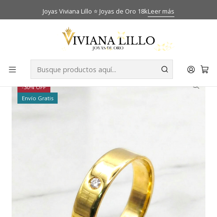
Joyas Viviana Lillo ⭐ Joyas de Oro 18k
Leer más
Inicio
Catálogo
Anillos
Anillo plano 4 mm diamante Oro amarillo 18k
-30% OFF
Envío Gratis