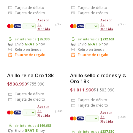
Tarjeta de débito
Tarjeta de débito
Tarjeta de crédito
Tarjeta de crédito
Asesor
Asesor
de
de
¿Dudas?
¿Dudas?
cuotas
VISA
VISA
Medida
Medida
sin interés de
$95.330
sin interés de
$232.663
Envío
GRATIS
hoy
Envío
GRATIS
hoy
Retiro en tienda
Retiro en tienda
Estuche de regalo
Estuche de regalo
|
|
-33% OFF
-33% OFF
Anillo reina Oro 18k
Anillo sello circónes y zafi
Envío Gratis
Envío Gratis
Oro 18k
$508.990
$755.990
$1.011.990
$1.503.990
Tarjeta de débito
Tarjeta de crédito
Tarjeta de débito
Tarjeta de crédito
Asesor
de
¿Dudas?
Asesor
cuotas
VISA
Medida
de
¿Dudas?
VISA
Medida
sin interés de
$169.663
Envío
GRATIS
hoy
sin interés de
$337.330