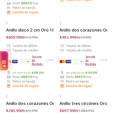
Envío
GRATIS
hoy
Retiro en tienda
Estuche de regalo
|
|
-33% OFF
-35% OFF
Anillo disco 2 cm Oro 18k
Anillo dos corazones Oro 
Envío Gratis
Envío Gratis
$609.990
$402.990
$913.990
$619.990
Tarjeta de débito
Tarjeta de débito
Tarjeta de crédito
Tarjeta de crédito
🤍
Asesor
Asesor
de
de
¿Dudas?
¿Dudas?
cuotas
VISA
VISA
Medida
Medida
◀
sin interés de
$203.330
sin interés de
$134.330
Envío
GRATIS
hoy
Envío
GRATIS
hoy
Retiro en tienda
Retiro en tienda
Estuche de regalo
Estuche de regalo
|
|
-33% OFF
-36% OFF
Anillo dos corazones Oro 18k
Anillo tres circónes Oro 1
Envío Gratis
Envío Gratis
$285.990
$697.990
$423.990
$1.084.990