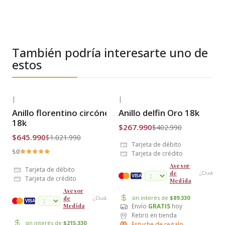
También podría interesarte uno de
estos
|
|
-37% OFF
-33% OFF
Anillo florentino circónes Oro
Anillo delfin Oro 18k
Envío Gratis
Envío Gratis
18k
$267.990
$402.990
$645.990
$1.021.990
Tarjeta de débito
5.0
Tarjeta de crédito
Asesor
Tarjeta de débito
de
¿Dudas?
VISA
Tarjeta de crédito
Medida
Asesor
sin interés de
$89.330
de
¿Dudas?
cuotas
VISA
Envío
GRATIS
hoy
Medida
Retiro en tienda
sin interés de
$215.330
Estuche de regalo