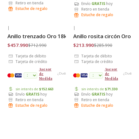
Retiro en tienda
Envío
GRATIS
hoy
Estuche de regalo
Retiro en tienda
Estuche de regalo
|
|
-36% OFF
-25% OFF
Anillo trenzado Oro 18k
Anillo rosita circón Oro 18
Envío Gratis
Envío Gratis
$457.990
$213.990
$712.990
$285.990
Tarjeta de débito
Tarjeta de débito
Tarjeta de crédito
Tarjeta de crédito
Asesor
Asesor
de
de
¿Dudas?
¿Dudas?
cuotas
VISA
VISA
Medida
Medida
sin interés de
$152.663
sin interés de
$71.330
Envío
GRATIS
hoy
Envío
GRATIS
hoy
Retiro en tienda
Retiro en tienda
Estuche de regalo
Estuche de regalo