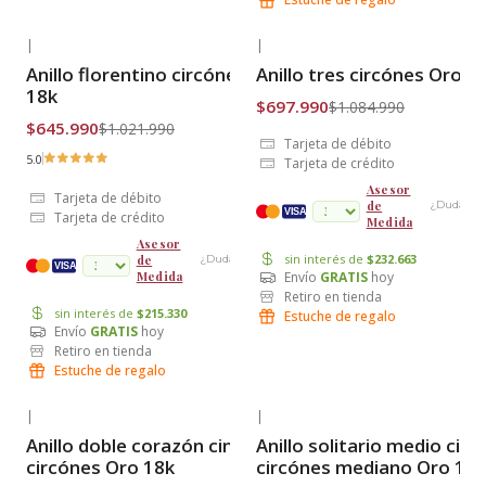
|
|
-37% OFF
-36% OFF
Anillo florentino circónes Oro
Anillo tres circónes Oro 1
Envío Gratis
Envío Gratis
18k
$697.990
$1.084.990
$645.990
$1.021.990
Tarjeta de débito
5.0
Tarjeta de crédito
Asesor
Tarjeta de débito
de
¿Dudas?
VISA
Tarjeta de crédito
Medida
Asesor
sin interés de
$232.663
de
¿Dudas?
cuotas
VISA
Envío
GRATIS
hoy
Medida
Retiro en tienda
sin interés de
$215.330
Estuche de regalo
Envío
GRATIS
hoy
Retiro en tienda
Estuche de regalo
|
|
-37% OFF
-33% OFF
Anillo doble corazón cintillo
Anillo solitario medio cinti
Envío Gratis
Envío Gratis
circónes Oro 18k
circónes mediano Oro 18k