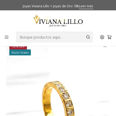
Joyas Viviana Lillo ⭐ Joyas de Oro 18k
Leer más
Inicio
Catálogo
Anillos
Anillo medio cintillo engastado circones Oro 18k
-37% OFF
Envío Gratis