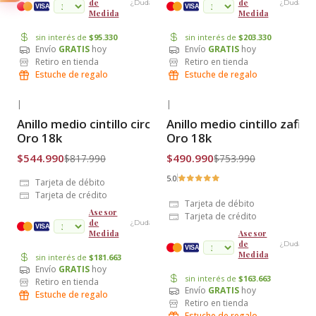
de
de
¿Dudas?
¿Dudas?
cuotas
VISA
VISA
Medida
Medida
sin interés de
$95.330
sin interés de
$203.330
Envío
GRATIS
hoy
Envío
GRATIS
hoy
Retiro en tienda
Retiro en tienda
Estuche de regalo
Estuche de regalo
|
|
-33% OFF
-35% OFF
Anillo medio cintillo circónes
Anillo medio cintillo zafiro
Envío Gratis
Envío Gratis
Oro 18k
Oro 18k
$544.990
$490.990
$817.990
$753.990
5.0
Tarjeta de débito
Tarjeta de crédito
Tarjeta de débito
Asesor
Tarjeta de crédito
de
¿Dudas?
cuotas
VISA
Medida
Asesor
de
¿Dudas?
VISA
Medida
sin interés de
$181.663
Envío
GRATIS
hoy
sin interés de
$163.663
Retiro en tienda
Envío
GRATIS
hoy
Estuche de regalo
Retiro en tienda
Estuche de regalo