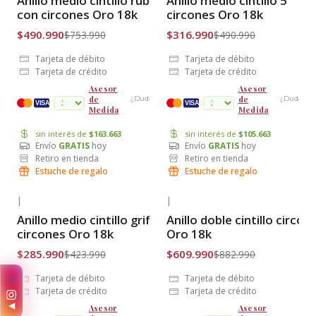
Anillo medio cintillo rubíes
Anillo medio cintillo 5
Envío Gratis
Envío Gratis
con circones Oro 18k
circones Oro 18k
$490.990
$316.990
$753.990
$490.990
Tarjeta de débito
Tarjeta de débito
Tarjeta de crédito
Tarjeta de crédito
Asesor
Asesor
de
de
¿Dudas?
¿Dudas?
cuotas
VISA
VISA
Medida
Medida
sin interés de
$163.663
sin interés de
$105.663
Envío
GRATIS
hoy
Envío
GRATIS
hoy
Retiro en tienda
Retiro en tienda
Estuche de regalo
Estuche de regalo
|
|
-33% OFF
-31% OFF
Anillo medio cintillo grifa con
Anillo doble cintillo circón
Envío Gratis
Envío Gratis
circones Oro 18k
Oro 18k
$285.990
$609.990
$423.990
$882.990
✨
Tarjeta de débito
Tarjeta de débito
Tarjeta de crédito
Tarjeta de crédito
◀
Asesor
Asesor