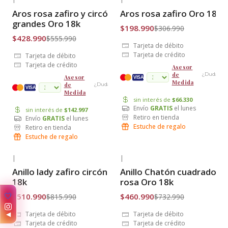
-23% OFF
-35% OFF
Aros rosa zafiro y circónes
Aros rosa zafiro Oro 18k
Envío Gratis
Envío Gratis
grandes Oro 18k
$198.990
$306.990
$428.990
$555.990
Tarjeta de débito
Tarjeta de crédito
Tarjeta de débito
Tarjeta de crédito
Asesor
de
¿Dudas?
Asesor
VISA
Medida
de
¿Dudas?
cuotas
VISA
Medida
sin interés de
$66.330
Envío
GRATIS
el lunes
sin interés de
$142.997
Retiro en tienda
Envío
GRATIS
el lunes
Estuche de regalo
Retiro en tienda
Estuche de regalo
|
|
-37% OFF
-37% OFF
Anillo lady zafiro circónes Oro
Anillo Chatón cuadrado za
Envío Gratis
Envío Gratis
18k
rosa Oro 18k
✨
$510.990
$460.990
$815.990
$732.990
◀
Tarjeta de débito
Tarjeta de débito
Tarjeta de crédito
Tarjeta de crédito