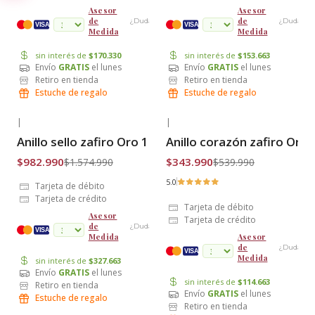
Asesor
Asesor
de
de
¿Dudas?
¿Dudas?
cuotas
VISA
VISA
Medida
Medida
sin interés de
$170.330
sin interés de
$153.663
Envío
GRATIS
el lunes
Envío
GRATIS
el lunes
Retiro en tienda
Retiro en tienda
Estuche de regalo
Estuche de regalo
|
|
-38% OFF
-36% OFF
Anillo sello zafiro Oro 18k
Anillo corazón zafiro Oro 
Envío Gratis
Envío Gratis
$982.990
$343.990
$1.574.990
$539.990
5.0
Tarjeta de débito
Tarjeta de crédito
Tarjeta de débito
Asesor
Tarjeta de crédito
de
¿Dudas?
cuotas
VISA
Medida
Asesor
de
¿Dudas?
VISA
Medida
sin interés de
$327.663
Envío
GRATIS
el lunes
sin interés de
$114.663
Retiro en tienda
Envío
GRATIS
el lunes
Estuche de regalo
Retiro en tienda