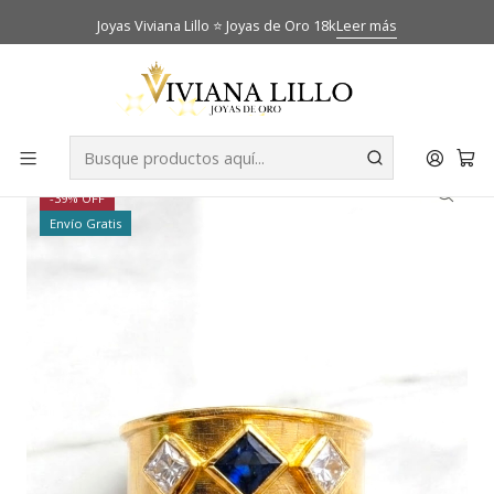
Joyas Viviana Lillo ⭐ Joyas de Oro 18k
Leer más
Inicio
Catálogo
Anillos
Anillo medieval zafiro y circones Oro 18k
-39% OFF
Envío Gratis