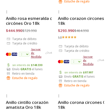
Estuche de regalo
|
|
-39% OFF
-37% OFF
Anillo rosa esmeralda con
Anillo corazon circones O
Envío Gratis
Envío Gratis
circónes Oro 18k
18k
$444.990
$293.990
$729.990
$464.990
5.0
Tarjeta de débito
Tarjeta de crédito
Tarjeta de débito
Asesor
Tarjeta de crédito
de
¿Dudas?
cuotas
VISA
Medida
Asesor
de
¿Dudas?
VISA
Medida
sin interés de
$148.330
Envío
GRATIS
el lunes
sin interés de
$97.997
Retiro en tienda
Envío
GRATIS
el lunes
Estuche de regalo
Retiro en tienda
Estuche de regalo
|
|
-38% OFF
-34% OFF
Anillo cintillo corazón
Anillo corona circones Or
Envío Gratis
Envío Gratis
amatista Oro 18k
18k