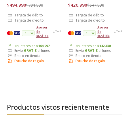
$494.990
$426.990
$791.990
$647.990
Tarjeta de débito
Tarjeta de débito
Tarjeta de crédito
Tarjeta de crédito
Asesor
Asesor
de
de
¿Dudas?
¿Dudas?
cuotas
VISA
VISA
Medida
Medida
sin interés de
$164.997
sin interés de
$142.330
Envío
GRATIS
el lunes
Envío
GRATIS
el lunes
Retiro en tienda
Retiro en tienda
Estuche de regalo
Estuche de regalo
Productos vistos recientemente