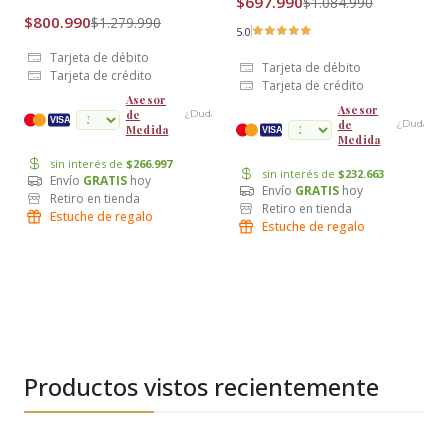
$697.990
$1.084.990
$800.990
$1.279.990
5.0
Tarjeta de débito
Tarjeta de débito
Tarjeta de crédito
Tarjeta de crédito
Asesor
Asesor
de
¿Dudas?
cuotas
VISA
de
¿Dudas?
Medida
VISA
Medida
sin interés de
$266.997
sin interés de
$232.663
Envío
GRATIS
hoy
Envío
GRATIS
hoy
Retiro en tienda
Retiro en tienda
Estuche de regalo
Estuche de regalo
Productos vistos recientemente