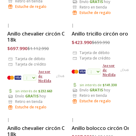
Retiro en tienda
Envío
GRATIS
hoy
Estuche de regalo
Retiro en tienda
Estuche de regalo
|
|
-37% OFF
-36% OFF
Anillo chevalier circón Oro
Anillo tricillo circón oro 18
Envío Gratis
Envío Gratis
18k
$423.990
$659.990
$697.990
$1.112.990
Tarjeta de débito
Tarjeta de crédito
Tarjeta de débito
Tarjeta de crédito
Asesor
de
¿Dudas?
Asesor
VISA
Medida
de
¿Dudas?
cuotas
VISA
Medida
sin interés de
$141.330
Envío
GRATIS
hoy
sin interés de
$232.663
Retiro en tienda
Envío
GRATIS
hoy
Estuche de regalo
Retiro en tienda
Estuche de regalo
|
|
-37% OFF
-36% OFF
Anillo chevalier circón Oro
Anillo bolocco circón Oro 
Envío Gratis
Envío Gratis
18k