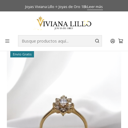
Joyas Viviana Lillo ⭐ Joyas de Oro 18k
Leer más
Inicio
Catálogo
Anillos
Anillo lady circón Oro 18k
-37% OFF
Envío Gratis