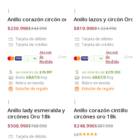
|
|
-33% OFF
-33% OFF
Anillo corazón circón oro 18k
Anillo lazos y circón Oro 1
Envío Gratis
Envío Gratis
$230.990
$819.990
$343.990
$1.224.990
Tarjeta de débito
Tarjeta de débito
Tarjeta de crédito
Tarjeta de crédito
Asesor
Asesor
de
de
¿Dudas?
¿Dudas?
cuotas
VISA
VISA
Medida
Medida
sin interés de
$76.997
sin interés de
$273.330
Envío
GRATIS
hoy
Envío
GRATIS
hoy
Retiro en tienda
Retiro en tienda
Estuche de regalo
Estuche de regalo
|
|
-34% OFF
-36% OFF
Anillo lady esmeralda y
Anillo corazón cintillo
Envío Gratis
Envío Gratis
circónes Oro 18k
circónes oro 18k
$508.990
$248.990
$768.990
$387.990
5.0
Tarjeta de débito