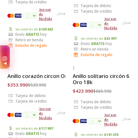
Tarjeta de crédito
Tarjeta de débito
Asesor
Tarjeta de crédito
de
¿Dudas?
cuotas
VISA
Medida
Asesor
de
¿Dudas?
VISA
Medida
sin interés de
$169.663
Envío
GRATIS
hoy
sin interés de
$82.997
Retiro en tienda
Envío
GRATIS
hoy
Estuche de regalo
Retiro en tienda
✨
Estuche de regalo
◀
|
|
-34% OFF
-36% OFF
Anillo corazón circon Oro 18k
Anillo solitario circón 6 gr
Envío Gratis
Envío Gratis
Oro 18k
$353.990
$539.990
$423.990
$665.990
Tarjeta de débito
Tarjeta de crédito
Tarjeta de débito
Tarjeta de crédito
Asesor
de
¿Dudas?
Asesor
cuotas
VISA
Medida
de
¿Dudas?
VISA
Medida
sin interés de
$117.997
Envío
GRATIS
hoy
sin interés de
$141.330