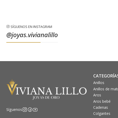
SÍGUENOS EN INSTAGRAM
@joyas.vivianalillo
CATEGORÍA
Anillos
Anillos de ma
Aros
Aros bebé
Cadenas
Síguenos
Colgantes