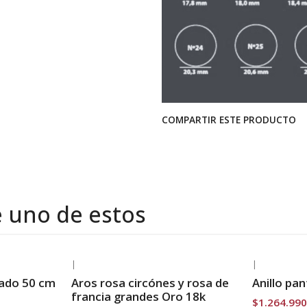
COMPARTIR ESTE PRODUCTO
e uno de estos
|
|
-30% OFF
-33% OFF
mado 50 cm
Aros rosa circónes y rosa de
Anillo pa
Envío Gratis
Envío Grat
francia grandes Oro 18k
$1.264.990