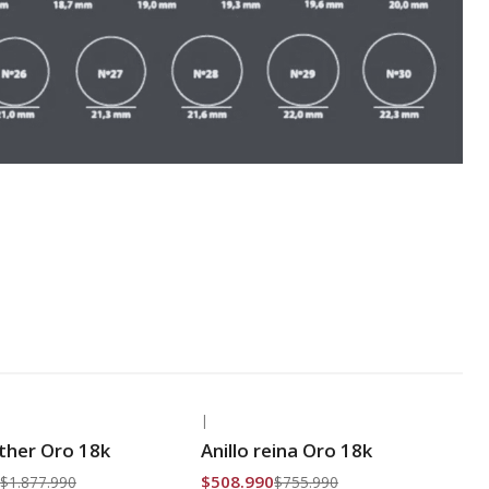
|
-33% OFF
nther Oro 18k
Anillo reina Oro 18k
is
Envío Gratis
$508.990
$1.877.990
$755.990