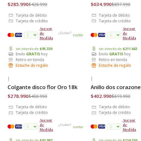
$285.990
$634.990
$426.990
$897.990
Tarjeta de débito
Tarjeta de débito
Tarjeta de crédito
Tarjeta de crédito
Asesor
Asesor
de
de
¿Dudas?
cuotas
VISA
VISA
Medida
Medida
sin interés de
$95.330
sin interés de
$211.663
Envío
GRATIS
hoy
Envío
GRATIS
hoy
Retiro en tienda
Retiro en tienda
Estuche de regalo
Estuche de regalo
|
|
-30% OFF
-35% OFF
Colgante disco flor Oro 18k
Anillo dos corazon
Envío Gratis
Envío Gratis
$278.990
$402.990
$400.990
$619.990
Tarjeta de débito
Tarjeta de débito
Tarjeta de crédito
Tarjeta de crédito
Asesor
Asesor
de
de
¿Dudas?
cuotas
VISA
VISA
Medida
Medida
sin interés de
$92.997
sin interés de
$134.330