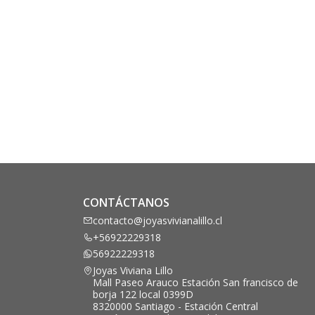
CONTÁCTANOS
contacto@joyasvivianalillo.cl
+56922229318
56922229318
Joyas Viviana Lillo
Mall Paseo Arauco Estación San francisco de
borja 122 local 0399D
8320000 Santiago - Estación Central