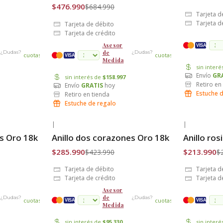
$476.990
$684.990
Tarjeta d
Tarjeta d
Tarjeta de débito
Tarjeta de crédito
Asesor
VISA
de
¿Dudas?
¿Dudas?
cuotas
cuotas
VISA
Medida
sin inter
Envío
GR
sin interés de
$158.997
Retiro en
Envío
GRATIS
hoy
Estuche 
Retiro en tienda
Estuche de regalo
|
|
-33% OFF
-25% OFF
es Oro 18k
Anillo dos corazones Oro 18k
Anillo ros
Envío Gratis
Envío Grat
$285.990
$213.990
$423.990
$
Tarjeta de débito
Tarjeta d
Tarjeta de crédito
Tarjeta d
Asesor
de
¿Dudas?
¿Dudas?
cuotas
cuotas
VISA
VISA
Medida
sin interés de
$95.330
sin inter