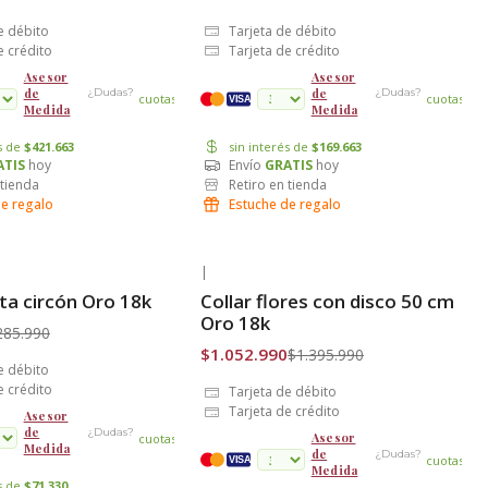
e débito
Tarjeta de débito
e crédito
Tarjeta de crédito
Asesor
Asesor
de
de
¿Dudas?
¿Dudas?
cuotas
cuotas
VISA
Medida
Medida
és de
$421.663
sin interés de
$169.663
ATIS
hoy
Envío
GRATIS
hoy
 tienda
Retiro en tienda
de regalo
Estuche de regalo
|
-25% OFF
ita circón Oro 18k
Collar flores con disco 50 cm
is
Envío Gratis
Oro 18k
285.990
$1.052.990
$1.395.990
e débito
e crédito
Tarjeta de débito
Tarjeta de crédito
Asesor
de
¿Dudas?
Asesor
cuotas
Medida
de
¿Dudas?
cuotas
VISA
Medida
és de
$71.330