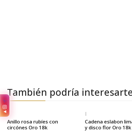
También podría interesart
✨
◀
|
|
-33% OFF
-29% OFF
Anillo rosa rubíes con
Cadena eslabon li
Envío Gratis
Envío Gratis
circónes Oro 18k
y disco flor Oro 18k